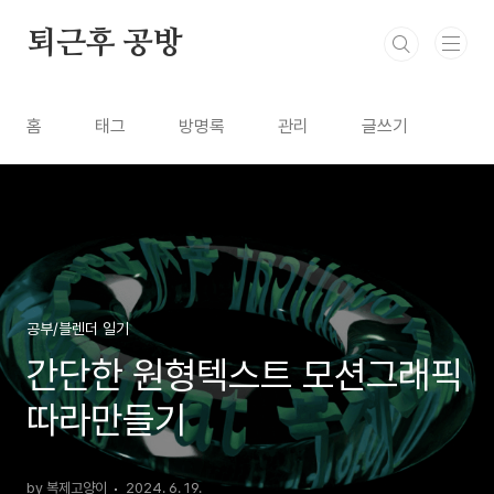
본문 바로가기
퇴근후 공방
홈
태그
방명록
관리
글쓰기
공부/블렌더 일기
간단한 원형텍스트 모션그래픽
따라만들기
by 복제고양이
2024. 6. 19.