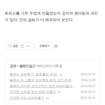
토러스를 너무 두껍게 만들었는지 강의의 랜더링과 괴리
가 있다. 안의 글씨가 더 왜곡되어 보인다.
공감
구독하기
'
공부
>
블렌더 일기
' 카테고리의 다른 글
블랜더 공부중 (1. 로우폴리 에셋)
2025.04.19
(2)
블렌더 두 그룹의 오브젝트 위치,크기 변경없
2024.12.28
이 합치기(부모관계 해제, 설정)
블랜더 간단한 크리스마스 트리 따라만들기
(0)
2024.06.17
간단한 스마일 뱃지 따라 만들기
(0)
2024.06.12
(0)
간단한 카드 따라만들기
2024.06.10
(0)