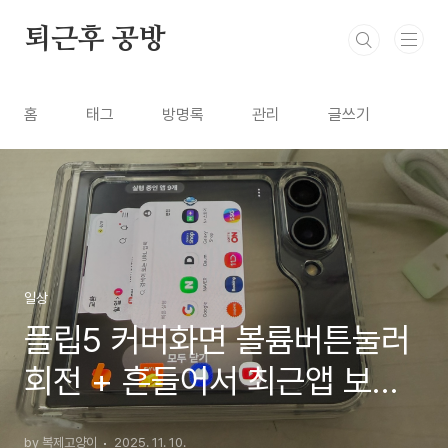
본문 바로가기
퇴근후 공방
홈
태그
방명록
관리
글쓰기
일상
플립5 커버화면 볼륨버튼눌러
회전 + 흔들어서 최근앱 보기
기능 추가하기
by 복제고양이
2025. 11. 10.