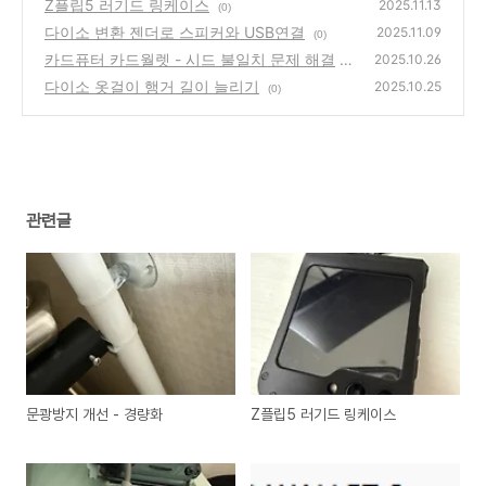
Z플립5 러기드 링케이스
2025.11.13
(0)
다이소 변환 젠더로 스피커와 USB연결
2025.11.09
(0)
카드퓨터 카드월렛 - 시드 불일치 문제 해결
2025.10.26
다이소 옷걸이 행거 길이 늘리기
(0)
2025.10.25
(0)
관련글
문쾅방지 개선 - 경량화
Z플립5 러기드 링케이스