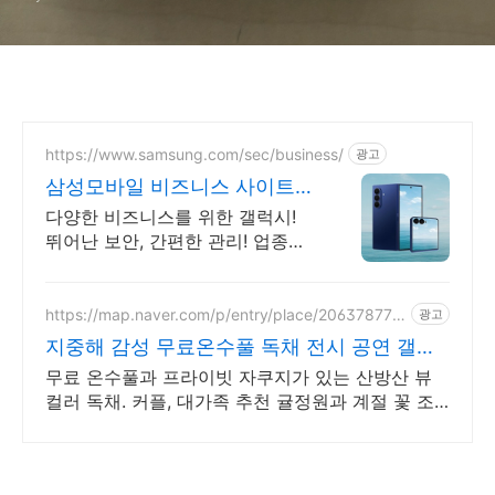
https://www.samsung.com/sec/business/
광고
삼성모바일 비즈니스 사이트
본사 공식 운영 견적문의
다양한 비즈니스를 위한 갤럭시!
뛰어난 보안, 간편한 관리! 업종별
제안+온라인견적
https://map.naver.com/p/entry/place/206378770
광고
8
지중해 감성 무료온수풀 독채 전시 공연 갤러
리 문화공간
무료 온수풀과 프라이빗 자쿠지가 있는 산방산 뷰
컬러 독채. 커플, 대가족 추천 귤정원과 계절 꽃 조
경 산책, 호텔급 침구로 푹 쉬는 제주 감성 빌리지
독채.