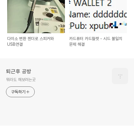
다이소 변환 젠더로 스피커와
카드퓨터 카드월렛 - 시드 불일치
USB연결
문제 해결
퇴근후 공방
뭐라도 해보려는곳
구독하기