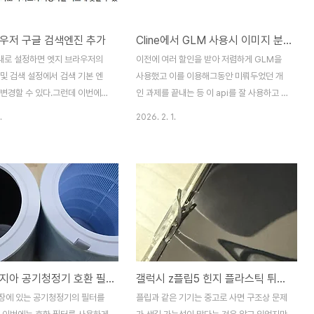
우저 구글 검색엔진 추가
Cline에서 GLM 사용시 이미지 분석을 못하는 문제 해결
 새로 설정하면 엣지 브라우저의
이전에 여러 할인을 받아 저렴하게 GLM을
및 검색 설정에서 검색 기본 엔
사용했고 이를 이용해그동안 미뤄두었던 개
 변경할 수 있다.그런데 이번에는
인 과제를 끝내는 등 이 api를 잘 사용하고 있
지만 검색 엔진 리스트에 Bing
었다. 가성비 클로드? GLM 1년치 26달러로
.
2026. 2. 1.
검색 엔진을 클릭한다. 그리고 검
구독최근 유튜브에서 GLM 을 추천하는 영
 버튼을 클릭한다. 검색 엔진과
상들이 많이 보인다.뭐 클로드 맥스를 프로로
원하는 단어로 입력하고쿼리 대
바꾸고 이걸로 부족한걸 채우는게 가능하다
) 있는 URL 에는 아래 링크를 입
거나준 클로드급 성능을 매우 저렴한 값에 사
용 가능한 ai라는 이야duplicat.kr GLM
/www.google.com/search?
vscode에서 사용하기가성비 클로드?
 후 점 3개를 클릭하고 기본값으
GLM 1년치 26달러로 구독최근 유튜브에서
택한다. 검색 엔진 추가에 적용
GLM 을 추천하는 영상들이 많이 보인다.뭐
시줄 및 검색에 뜬다.이게 무슨
클로드 맥스를 프로로 바꾸고 이걸로 부족한
샤오미 미지아 공기청정기 호환 필터 높이 낮음 해결
갤럭시 z플립5 힌지 플라스틱 튀어나옴 해결
니면 마소에서 반강제를 시킨건
걸 채우는게 가능하다거나준 클로드급 성능
다. 이제 주소 표시줄에 단어를
을 매우duplicat.kr Vscode에서 Cline 확
장에 있는 공기청정기의 필터를
플립과 같은 기기는 중고로 사면 구조상 문제
글에서 검색이 된다.
장으로 GLM7을 사용중 문제를 발견했다...