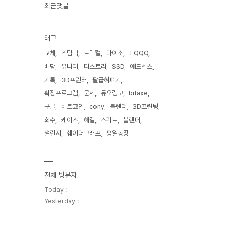
최근댓글
태그
교체
스팀덱
트릭컬
다이소
TQQQ
배당
유니티
티스토리
SSD
애드센스
기록
3D프린터
팔굽혀펴기
763acecb800760e2f/toolchain-
확장프로그램
문제
듀오링고
bitaxe
구글
비트코인
cony
블렌더
3D프린팅
회수
케이스
해결
스쿼트
블랜더
챌린지
쉐이더그래프
평일농장
전체 방문자
Today :
Yesterday :