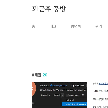
본문 바로가기
퇴근후 공방
홈
태그
방명록
관리
해결
20