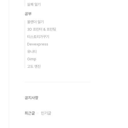
실패 일기
공부
블렌더 일기
3D 프린터 & 프린팅
티스토리가꾸기
Devexpress
유니티
Gimp
고도 엔진
공지사항
최근글
인기글