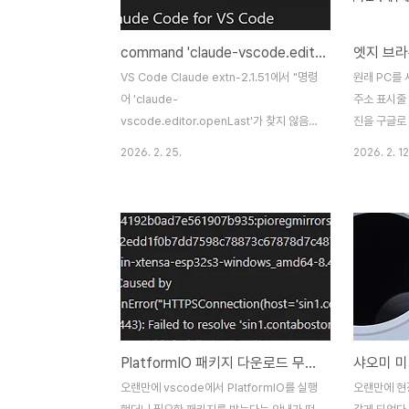
command 'claude-vscode.editor.openLast' not found 문제 해결
엣지 브라
VS Code Claude extn-2.1.51에서 "명령
원래 PC를
어 'claude-
주소 표시줄 
vscode.editor.openLast'가 찾지 않음"
진을 구글로
수정 : r/ClaudeAI Reddit의 ClaudeAI 커
이유는 모르겠
2026. 2. 25.
2026. 2. 12
뮤니티ClaudeAI 커뮤니티에서 이 게시물을
만 있었다. 
비롯한 다양한 콘텐츠를 살펴보세요
색 엔진 추가
www.reddit.com 갑자기 Vscode의 클로
바로가기는 
드 코드 확장이 동작하지 않는 문제가 있었
신 %s이(가
다. 오류 문구를 그대로 검색하니 이전 버전
력한
에서도 비슷한 문제를 가진 사람들이 있었나
다.https:/
보다. 증상은 평소대로 클로드 코드 아이콘을
q=%s 추가
클릭하면 새 탭에서 클로드 화면이 나와야하
로 설정을 선
는데 에러 메세지가 우측 하단에 뜨고 동작하
해야 주소 표
PlatformIO 패키지 다운로드 무한로딩 해결
지 않는다. 레딧에서의 해결책은 다운그레이
버그인지 아
드 하고 시도하는것이었다.확장 탭에서 설치
지는 모르겠
오랜만에 vscode에서 PlatformIO를 실행
오랜만에 현
한 클로드 코드 for vs code 로..
검색하면 구