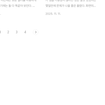
. 이번에는 호환 필터를 사용하게
가 생길 가능성이 많다는 것은 알고 있었지만
기에는 둘 다 똑같아 보인다. 그
몇일만에 문제가 나올 줄은 몰랐다. 화면의
 온 필터는 공기청정기에 장착해
힌지 부분 테두리의 플라스틱? 고무 같은 무
.
2025. 11. 11.
져버린다.원래 잠금을 채우면 윗부
언가가 튀어나와있었다.아마 테두리가 깨져
어서 고정되어야한다. 자세히 살
나가면서 빠진듯 하다. 찾아보니 플립 사용자
m',port=443):
 필터보다 새 필터의 높이가 약
들 중에서도 가끔 저런 증상을 겪은 사람들이
1
2
3
4
도 낮았다. 필터의 대상 모델이 다
있었다.다들 서비스센터에 수리를 하러 갔다
mirrorsg/tools/97/6b/f9871ac6ab52edd1f0b7dd7598c78873c67878d7c48
면 범용이라 이런 문제가 생긴건
는데 나는 중고로 샀고, 이미 테두리 플라스
다. 다행인건 기기와 필터가 장착
틱 부분이 부스러졌기 때문에 내 선에서 해결
돌출된 모양은 거의 같았다. 주
해야했다. 일단 튀어나온건 재주껏 집어넣었
니는 박스를 잘라서 아래에 붙여
다.하지만 저걸 덮는 테두리가 이미 깨져있었
주었다.이제 새 필터도 공기청정
기 때문에 이대로 두면 또 빠져버린다.그리고
않고 잘 장착된다.
잠재적인 문제가 생길 가능성이 높아 저기를
잘 마감해야했다. 예전에 유튜브에서 다이소
에 파는 매니큐어 베이스젤과 UV경화 램프
를 사용해서 손상된 보드나 ..