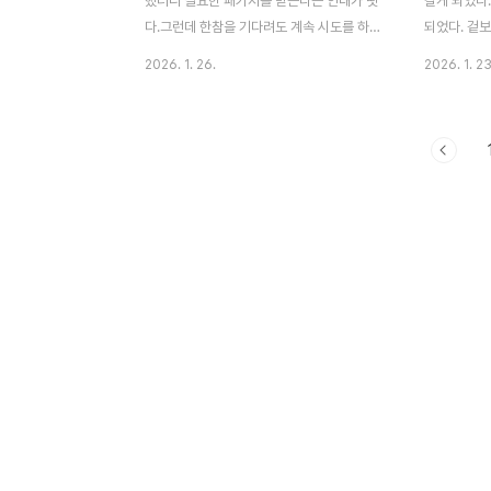
했더니 필요한 패키지를 받는다는 안내가 떳
갈게 되었다
다.그런데 한참을 기다려도 계속 시도를 하다
되었다. 겉보
에러가 반복되고 있었다. PlatformIO:
런데 이번에
2026. 1. 26.
2026. 1. 23
Configuring project: Tool Manager:
도 쉽게 빠
Warning! PackageMirror:
분이 밀착되
HTTPSConnectionPool(host='sin1.contabostorage.co
펴보니 원래
Max retries exceeded with
2~3mm정
url:/fd833e6c4db04192b0ad7e561907b935:pioreg
른건지 아니
xtensa-esp32s..
지는 모르겠
되는 윗면의 
변에 굴러다
높이를 맞춰
기에 빠지지 