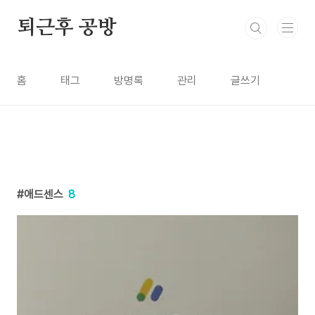
본문 바로가기
퇴근후 공방
홈
태그
방명록
관리
글쓰기
애드센스
8