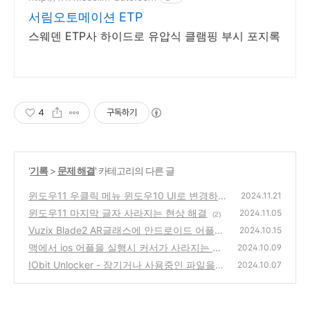
서림오토메이션 ETP
스웨덴 ETP사 하이드로 유압식 클램핑 부시 포지록
4
구독하기
'
기록
>
문제 해결
' 카테고리의 다른 글
윈도우11 우클릭 메뉴 윈도우10 UI로 변경하
2024.11.21
기
윈도우11 마지막 글자 사라지는 현상 해결
(1)
2024.11.05
(2)
Vuzix Blade2 AR글래스에 안드로이드 어플
2024.10.15
설치하기
맥에서 ios 어플을 실행시 커서가 사라지는 현
(0)
2024.10.09
상 해결법
IObit Unlocker - 잠기거나 사용중인 파일을
(9)
2024.10.07
바로 해제하고 싶다면
(2)