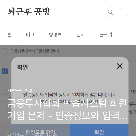
본문 바로가기
퇴근후 공방
홈
태그
방명록
관리
글쓰기
기록/문제 해결
금융투자협회 학습시스템 회원
가입 문제 - 인증정보와 입력한
정보가 일치하지 않습니다. 해
by 복제고양이
2024. 10. 26.