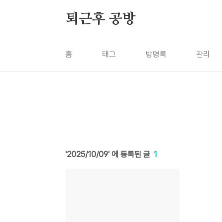
본문 바로가기
퇴근후 공방
홈
태그
방명록
관리
2025/10/09
1