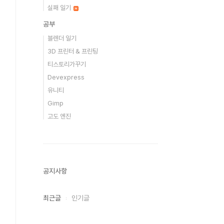
실패 일기
공부
블렌더 일기
3D 프린터 & 프린팅
티스토리가꾸기
Devexpress
유니티
Gimp
고도 엔진
공지사항
최근글
인기글