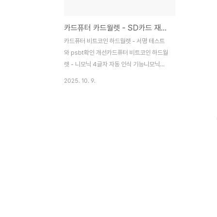
카드퓨터 카드월렛 - SD카드 재로딩 해결
카드퓨터 비트코인 하드월렛 - 서명 테스트
와 psbt확인 개선카드퓨터 비트코인 하드월
렛 - 니모닉 4글자 자동 인식 기능니모닉은
4글자 이상의 단어중에서 앞의 4글자가 중
2025. 10. 9.
복되지 않는다. 4글자만 입력해도 전체 니모
닉 단어 중에서 하나를 찾을 수 있
다.duplicat.kr 이 하드월렛을 갖고 놀다보
니 새 불편한 점을 발견했다.니모닉을 입력하
기 전에 미리 psbt파일을 SD카드에 넣지 않
으면 파일을 불러올 수 없는 문제가 있다. 니
모닉 입력 이후는 SD카드 안 파일 목록을 재
로딩하지 않는것이 원인이었
다.getCachedDirectoryElements 함수
를 통해 미리 불러온 목록을 가져오면서 한번
불러온 이후 파일 목록이 바뀌어도 새로운 정
보를 읽어올 수 없다. 다행히 적절한 함수