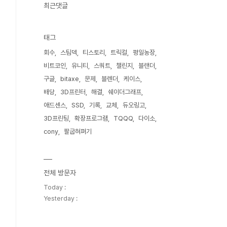
최근댓글
태그
회수
스팀덱
티스토리
트릭컬
평일농장
비트코인
유니티
스쿼트
챌린지
블랜더
구글
bitaxe
문제
블렌더
케이스
배당
3D프린터
해결
쉐이더그래프
애드센스
SSD
기록
교체
듀오링고
3D프린팅
확장프로그램
TQQQ
다이소
cony
팔굽혀펴기
전체 방문자
Today :
Yesterday :