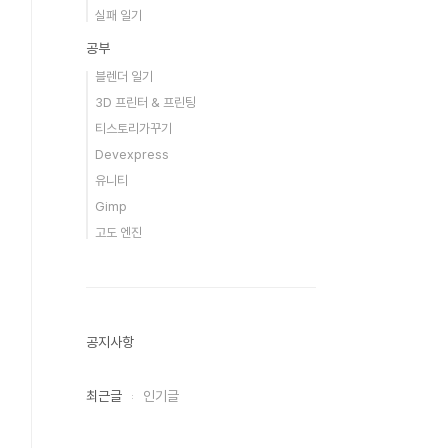
실패 일기
공부
블렌더 일기
3D 프린터 & 프린팅
티스토리가꾸기
Devexpress
유니티
Gimp
고도 엔진
공지사항
최근글
인기글