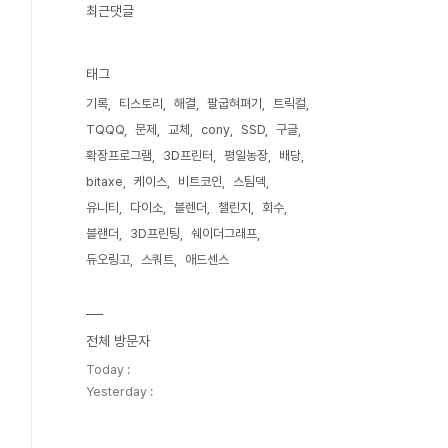
최근댓글
태그
기록
티스토리
해결
팔굽혀펴기
트릭컬
TQQQ
문제
교체
cony
SSD
구글
확장프로그램
3D프린터
평일농장
배당
bitaxe
케이스
비트코인
스팀덱
유니티
다이소
블렌더
챌린지
회수
블랜더
3D프린팅
쉐이더그래프
듀오링고
스쿼트
애드센스
전체 방문자
Today :
Yesterday :