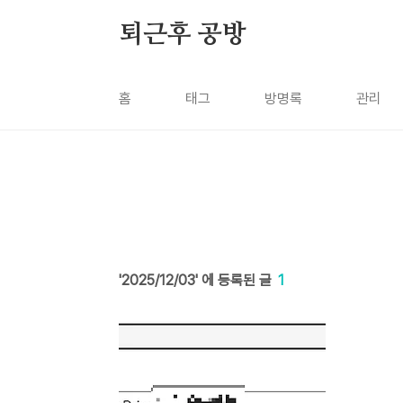
본문 바로가기
퇴근후 공방
홈
태그
방명록
관리
2025/12/03
1