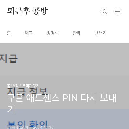
본문 바로가기
퇴근후 공방
홈
태그
방명록
관리
글쓰기
공부/티스토리가꾸기
구글 애드센스 PIN 다시 보내
기
by 복제고양이
2024. 11. 30.