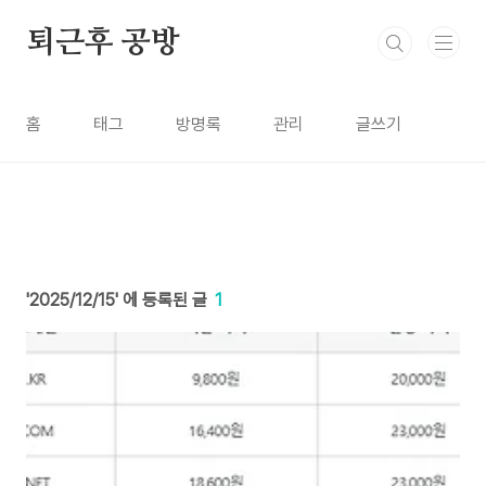
본문 바로가기
퇴근후 공방
홈
태그
방명록
관리
글쓰기
2025/12/15
1