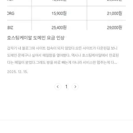
호스팅케이알 도메인 요금 인상
갑자기 내 블로그와 사이트 접속이 되지 않았다.모든 사이트가 다운된걸 보니
도메인 문제구나 싶어서 메일함을 열어봤다. 역시나 호스팅케이알에서 만료된
다는 메일이 왔었다.그래도 방을 바로 빼는게 아니라 서비스만 멈추는게 다행
이었다. 스크롤을 좀 내리니까 호스팅케이알의 다른 메일을 확인했다. 도메인
2025. 12. 15.
가격이 오른다고 한다.곧 다가올 내년 1월 5일부터 적용된다고 한다. 나는 .kr
를 사용하는데 9800원에서 2만원이면 엄청 크게 오른다는게 체감이 된다.심
1
지어 .com과 가걱차도 많이 줄었다. 내년이 가기전에 10년치를 미리 결제했
다.mgs카드라 네이버 간편결제로 했는데 10퍼센트 할인을 받을지는 모르겠
다. 내일 확인해봐야지 연장해야하는 기간 타이밍이 좋았음에 감사해야겠다.
내년 지나서 연장하려고 했다..