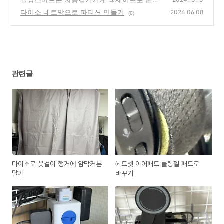
사용하기2
다이소 네트망으로 파티션 만들기
(8)
2024.06.08
(0)
관련글
다이소로 옷걸이 행거에 암막커튼
헤드셋 이어패드 쿨링젤 패드로
달기
바꾸기