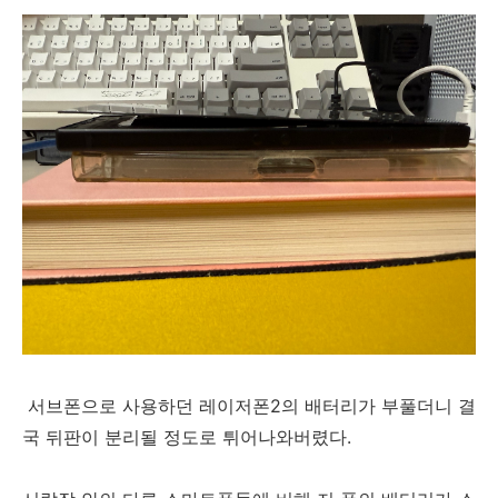
서브폰으로 사용하던 레이저폰2의 배터리가 부풀더니 결
국 뒤판이 분리될 정도로 튀어나와버렸다.