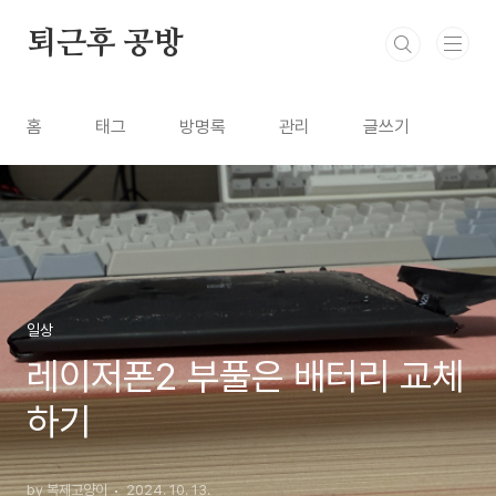
본문 바로가기
퇴근후 공방
홈
태그
방명록
관리
글쓰기
일상
레이저폰2 부풀은 배터리 교체
하기
by 복제고양이
2024. 10. 13.