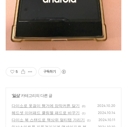
5
구독하기
'
일상
' 카테고리의 다른 글
다이소로 옷걸이 행거에 암막커튼 달기
2024.10.20
(0)
헤드셋 이어패드 쿨링젤 패드로 바꾸기
2024.10.14
(1)
다이소 북 스탠드로 책상위 멀티탭 가리기
2024.10.11
(1)
일상스마트폰 자동걷기기계 맥세이프로 붙여
2024.10.10