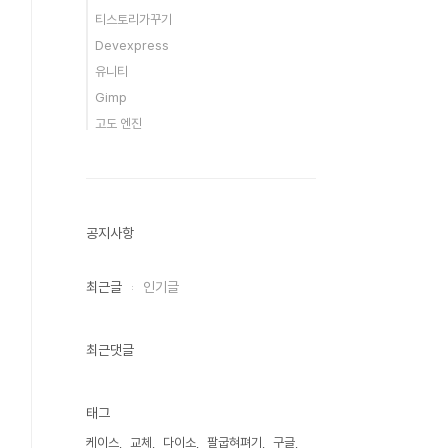
티스토리가꾸기
Devexpress
유니티
Gimp
고도 엔진
공지사항
최근글
인기글
최근댓글
태그
케이스
교체
다이소
팔굽혀펴기
구글