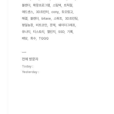
블랜더
확장프로그램
스팀덱
트릭컬
애드센스
3D프린터
cony
듀오링고
해결
블렌더
bitaxe
스쿼트
3D프린팅
평일농장
비트코인
문제
쉐이더그래프
유니티
티스토리
챌린지
SSD
기록
배당
회수
TQQQ
전체 방문자
Today :
Yesterday :