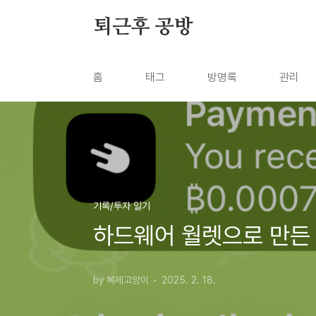
본문 바로가기
퇴근후 공방
홈
태그
방명록
관리
기록/투자 일기
하드웨어 월렛으로 만든
by 복제고양이
2025. 2. 18.