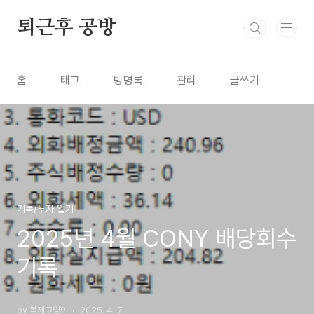
본문 바로가기
퇴근후 공방
홈
태그
방명록
관리
글쓰기
기록/투자 일기
2025년 4월 CONY 배당회수
기록
by 복제고양이
2025. 4. 7.