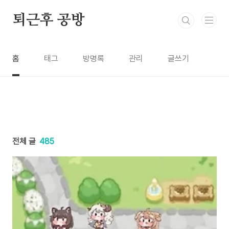
본문 바로가기
퇴근후 공방
홈
태그
방명록
관리
글쓰기
전체 글
485