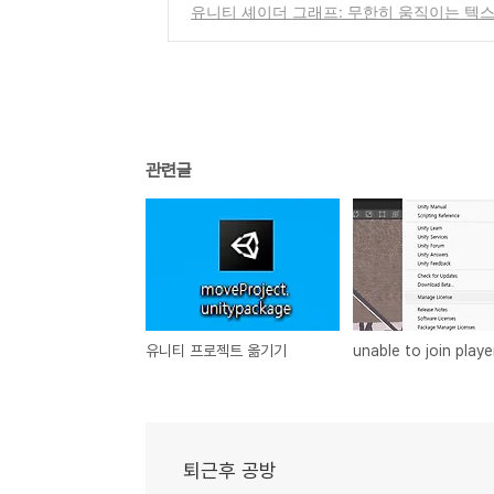
유니티 셰이더 그래프: 무한히 움직이는 텍
관련글
유니티 프로젝트 옮기기
퇴근후 공방