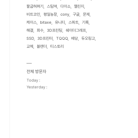
팔굽혀펴기
스팀덱
다이소
챌린지
비트코인
평일농장
cony
구글
문제
케이스
bitaxe
유니티
스쿼트
기록
해결
회수
3D프린팅
쉐이더그래프
SSD
3D프린터
TQQQ
배당
듀오링고
교체
블랜더
티스토리
전체 방문자
Today :
Yesterday :