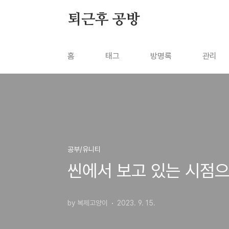
본문 바로가기
퇴근후 공방
홈
태그
방명록
관리
공부/유니티
씬에서 보고 있는 시점
by 복제고양이
2023. 9. 15.